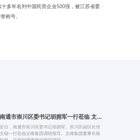
续十多年名列中国民营企业500强，被江苏省委
荣誉称号。
南通市崇川区委书记胡拥军一行莅临 文峰集团调研指导
近日，南通市崇川区委书记胡拥军、崇川区副区长张
文锦一行莅临文峰集团调研指导。文峰集团董事长陈
松林、总裁助理李建中陪同调研。