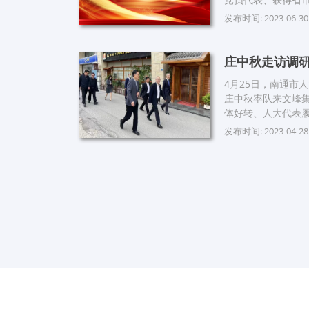
的二十大以来新近
发布时间: 2023-06-30
部评为优秀党员的代
庄中秋走访调
4月25日，南通市
庄中秋率队来文峰
体好转、人大代表
发布时间: 2023-04-28