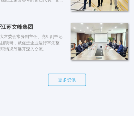
入党的党员代表以及近年来被各支
表同志，共计20余人参加会议。
研江苏文峰集团
人大常委会常务副主任、党组副书记
集团调研，就促进企业运行率先整
履职情况等展开深入交流。
更多资讯